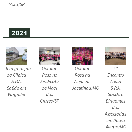
Mota/SP
2024
Inauguração
Outubro
Outubro
4º
da Clínica
Rosa no
Rosa na
Encontro
S.P.A.
Sindicato
Acija em
Anual
Saúde em
de Mogi
Jacutinga/MG
S.P.A.
Varginha
das
Saúde e
Cruzes/SP
Dirigentes
das
Associadas
em Pouso
Alegre/MG