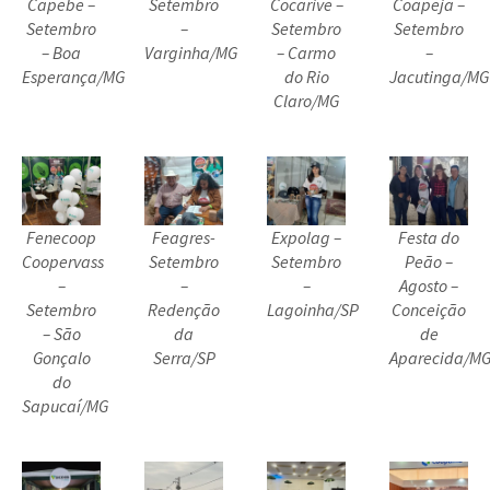
Capebe –
Setembro
Cocarive –
Coapeja –
Setembro
–
Setembro
Setembro
– Boa
Varginha/MG
– Carmo
–
Esperança/MG
do Rio
Jacutinga/MG
Claro/MG
Fenecoop
Feagres-
Expolag –
Festa do
Coopervass
Setembro
Setembro
Peão –
–
–
–
Agosto –
Setembro
Redenção
Lagoinha/SP
Conceição
– São
da
de
Gonçalo
Serra/SP
Aparecida/M
do
Sapucaí/MG