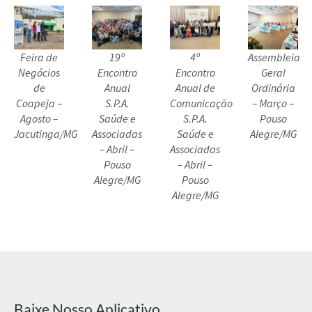
Feira de
19º
4º
Assembleia
Negócios
Encontro
Encontro
Geral
de
Anual
Anual de
Ordinária
Coapeja –
S.P.A.
Comunicação
– Março –
Agosto –
Saúde e
S.P.A.
Pouso
Jacutinga/MG
Associadas
Saúde e
Alegre/MG
– Abril –
Associadas
Pouso
– Abril –
Alegre/MG
Pouso
Alegre/MG
Baixe Nosso Aplicativo