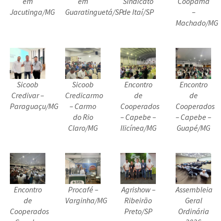
em
em
Sindicato
Coopama
Jacutinga/MG
Guaratinguetá/SP
de Itaí/SP
–
Machado/MG
Sicoob
Sicoob
Encontro
Encontro
Credivar –
Credicarmo
de
de
Paraguaçu/MG
– Carmo
Cooperados
Cooperados
do Rio
– Capebe –
– Capebe –
Claro/MG
Ilicínea/MG
Guapé/MG
Encontro
Procafé –
Agrishow –
Assembleia
de
Varginha/MG
Ribeirão
Geral
Cooperados
Preto/SP
Ordinária