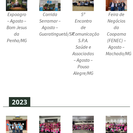
Expoagro
Corrida
5º
Feira de
– Agosto –
Serramar –
Encontro
Negócios
Bom Jesus
Agosto –
de
da
da
Guaratinguetá/SP
Comunicação
Coopama
Penha/MG
S.P.A.
(FENEC) –
Saúde e
Agosto –
Associadas
Machado/MG
– Agosto –
Pouso
Alegre/MG
2023