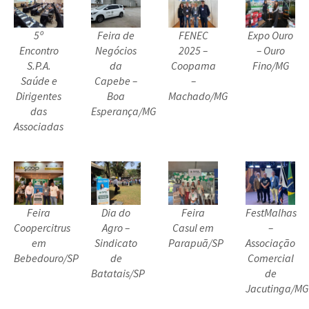
5º
Feira de
FENEC
Expo Ouro
Encontro
Negócios
2025 –
– Ouro
S.P.A.
da
Coopama
Fino/MG
Saúde e
Capebe –
–
Dirigentes
Boa
Machado/MG
das
Esperança/MG
Associadas
Feira
Dia do
Feira
FestMalhas
Coopercitrus
Agro –
Casul em
–
em
Sindicato
Parapuã/SP
Associação
Bebedouro/SP
de
Comercial
Batatais/SP
de
Jacutinga/MG