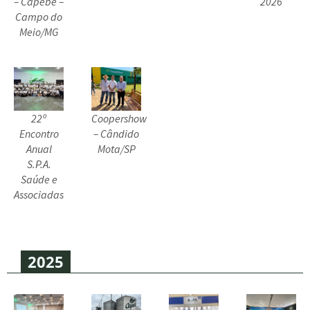
– Capebe –
2026
Campo do
Meio/MG
22º
Coopershow
Encontro
– Cândido
Anual
Mota/SP
S.P.A.
Saúde e
Associadas
2025