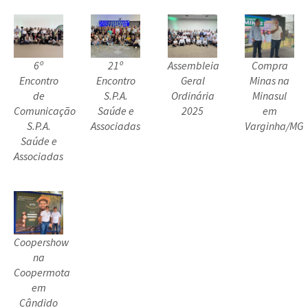
6º
21º
Assembleia
Compra
Encontro
Encontro
Geral
Minas na
de
S.P.A.
Ordinária
Minasul
Comunicação
Saúde e
2025
em
S.P.A.
Associadas
Varginha/MG
Saúde e
Associadas
Coopershow
na
Coopermota
em
Cândido