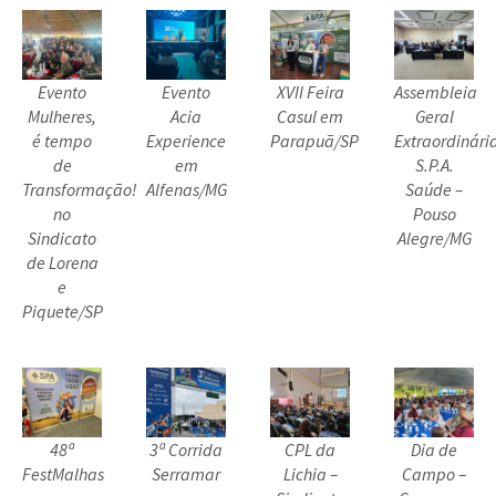
Evento
Evento
XVII Feira
Assembleia
Mulheres,
Acia
Casul em
Geral
é tempo
Experience
Parapuã/SP
Extraordinári
de
em
S.P.A.
Transformação!
Alfenas/MG
Saúde –
no
Pouso
Sindicato
Alegre/MG
de Lorena
e
Piquete/SP
48ª
3ª Corrida
CPL da
Dia de
FestMalhas
Serramar
Lichia –
Campo –