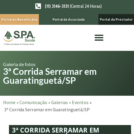
(11) 3146-3131
(Central 24 Horas)
Portal do Beneficiário
Portal da Associada
Portal do Prestador
Galeria de fotos
3ª Corrida Serramar em
Guaratinguetá/SP
Home
»
Comunicação
»
Galerias
»
Eventos
»
3ª Corrida Serramar em Guaratinguetá/SP
3ª CORRIDA SERRAMAR EM