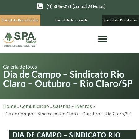
(11) 3146-3131
(Central 24 Horas)
Portal do Beneficiário
Portal da Associada
Portal do Prestador
Galeria de fotos
Dia de Campo – Sindicato Rio
Claro – Outubro – Rio Claro/SP
Home
»
Comunicação
»
Galerias
»
Eventos
»
Dia de Campo – Sindicato Rio Claro – Outubro – Rio Claro/SP
DIA DE CAMPO – SINDICATO RIO