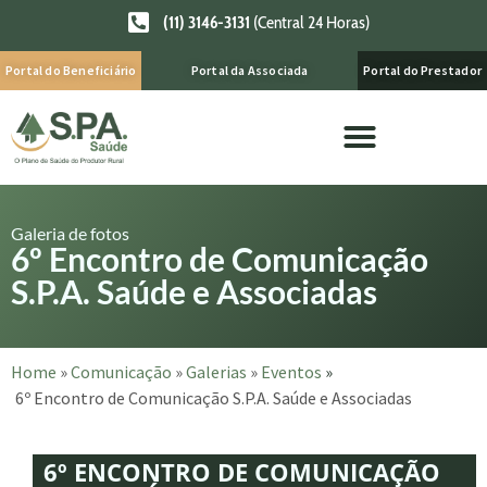
(11) 3146-3131
(Central 24 Horas)
Portal do Beneficiário
Portal da Associada
Portal do Prestador
Galeria de fotos
6º Encontro de Comunicação
S.P.A. Saúde e Associadas
Home
»
Comunicação
»
Galerias
»
Eventos
»
6º Encontro de Comunicação S.P.A. Saúde e Associadas
6º ENCONTRO DE COMUNICAÇÃO