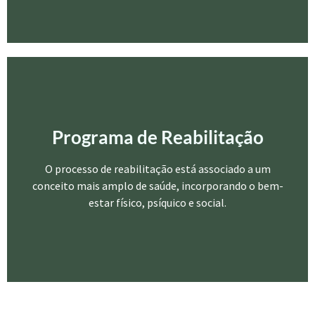
Programa de Reabilitação
Programa de Reabilitação
É um processo global e dinâmico orientado para a
recuperação física e psicológica da pessoa portadora de
O processo de reabilitação está associado a um
deficiência, tendo em vista a sua reintegração.
conceito mais amplo de saúde, incorporando o bem-
estar físico, psíquico e social.
Saber mais