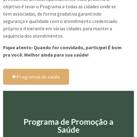
objetivo é levar o Programa a todas as cidades onde se
tem associadas, de forma gradativa garantindo
segurança e qualidade com o atendimento credenciado
próprio e itinerante em várias cidades para manter a
sequência dos atendimentos.
Fique atento: Quando for convidado, participe! É bom
pra você. Melhor ainda para sua saúde!
Programas de saúde
Programa de Promoção a Saúde
Programa de Promoção a
Promoção da saúde é o processo de capacitação das
Saúde
pessoas e da comunidade para atuar na melhoria da sua
qualidade de vida e saúde, incluindo uma maior