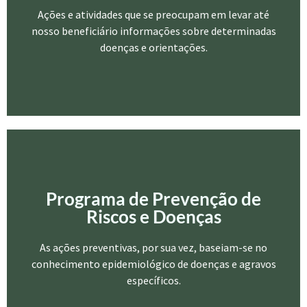
participação no controle deste processo (Carta de Ottawa,
Ações e atividades que se preocupam em levar até
1986)
nosso beneficiário informações sobre determinadas
doenças e orientações.
Saber mais
Programa de Prevenção de
Programa de Prevenção de
Riscos e Doenças
Riscos e Doenças
São intervenções orientadas por uma ação oportuna, com
vistas à detecção, controle e enfraquecimento dos fatores
As ações preventivas, por sua vez, baseiam-se no
de risco e vulnerabilidades.
conhecimento epidemiológico de doenças e agravos
específicos.
Saber mais