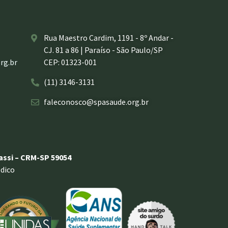
Rua Maestro Cardim, 1191 - 8º Andar -
CJ. 81 a 86 | Paraíso - São Paulo/SP
rg.br
CEP: 01323-001
(11) 3146-3131
faleconosco@spasaude.org.br
rassi – CRM-SP 59054
dico