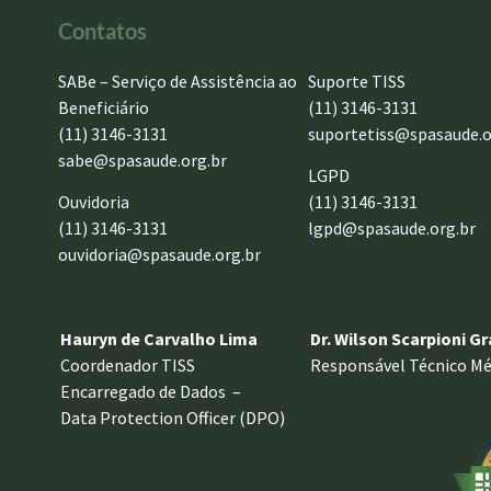
Contatos
SABe – Serviço de Assistência ao
Suporte TISS
Beneficiário
(11) 3146-3131
(11) 3146-3131
suportetiss@spasaude.o
sabe@spasaude.org.br
LGPD
Ouvidoria
(11) 3146-3131
(11) 3146-3131
lgpd@spasaude.org.br
ouvidoria@spasaude.org.br
Hauryn de Carvalho Lima
Dr. Wilson Scarpioni G
Coordenador TISS
Responsável Técnico Mé
Encarregado de Dados –
Data Protection Officer (DPO)