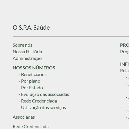
O S.P.A. Saúde
Sobre nós
PRO
Nossa História
Prog
Administração
INF
NOSSOS NÚMEROS
Rela
- Beneficiários
-
- Por plano
-
- Por Estado
-
- Evolução das associadas
-
- Rede Credenciada
-
- Utilização dos serviços
-
Associadas
-
-
Rede Credenciada