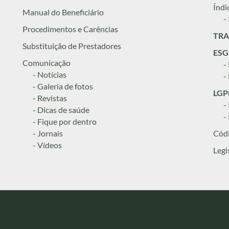
Índi
Manual do Beneficiário
-
Procedimentos e Carências
TRA
Substituição de Prestadores
ESG
Comunicação
-
- Notícias
-
- Galeria de fotos
LGPD
- Revistas
-
- Dicas de saúde
-
- Fique por dentro
- Jornais
Códi
- Vídeos
Legi