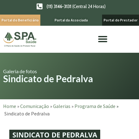
(11) 3146-3131
(Central 24 Horas)
Portal do Beneficiário
Portal da Associada
Portal do Prestador
Galeria de fotos
Sindicato de Pedralva
Home
»
Comunicação
»
Galerias
»
Programa de Saúde
»
Sindicato de Pedralva
SINDICATO DE PEDRALVA