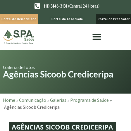
(11) 3146-3131
(Central 24 Horas)
Portal do Beneficiário
Portal da Associada
Portal do Prestador
Galeria de fotos
Agências Sicoob Crediceripa
Home
»
Comunicação
»
Galerias
»
Programa de Saúde
»
Agências Sicoob Crediceripa
AGÊNCIAS SICOOB CREDICERIPA