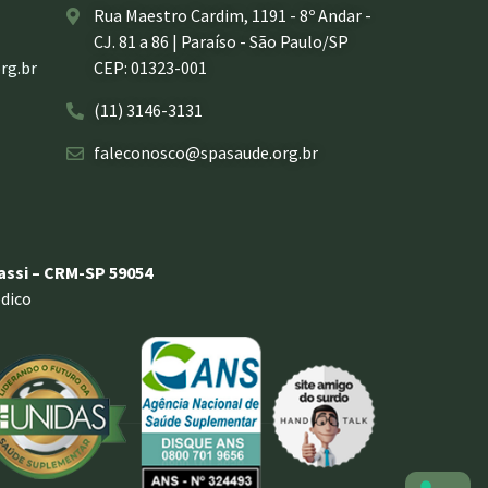
Rua Maestro Cardim, 1191 - 8º Andar -
CJ. 81 a 86 | Paraíso - São Paulo/SP
rg.br
CEP: 01323-001
(11) 3146-3131
faleconosco@spasaude.org.br
rassi – CRM-SP 59054
dico