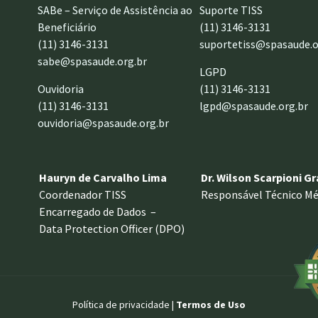
SABe – Serviço de Assistência ao
Suporte TISS
Beneficiário
(11) 3146-3131
(11) 3146-3131
suportetiss@spasaude.o
sabe@spasaude.org.br
LGPD
Ouvidoria
(11) 3146-3131
(11) 3146-3131
lgpd@spasaude.org.br
ouvidoria@spasaude.org.br
Hauryn de Carvalho Lima
Dr. Wilson Scarpioni G
Coordenador TISS
Responsável Técnico Mé
Encarregado de Dados –
Data Protection Officer (DPO)
Política de privacidade |
Termos de Uso