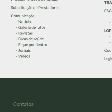
TRA
Substituição de Prestadores
ESG
Comunicação
-
- Notícias
-
- Galeria de fotos
LGPD
- Revistas
-
- Dicas de saúde
-
- Fique por dentro
- Jornais
Códi
- Vídeos
Legi
Contatos