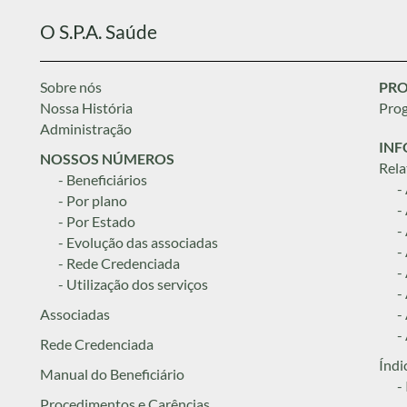
O S.P.A. Saúde
Sobre nós
PRO
Nossa História
Prog
Administração
INF
NOSSOS NÚMEROS
Rela
- Beneficiários
-
- Por plano
-
- Por Estado
-
- Evolução das associadas
-
- Rede Credenciada
-
- Utilização dos serviços
-
Associadas
-
-
Rede Credenciada
Índi
Manual do Beneficiário
-
Procedimentos e Carências