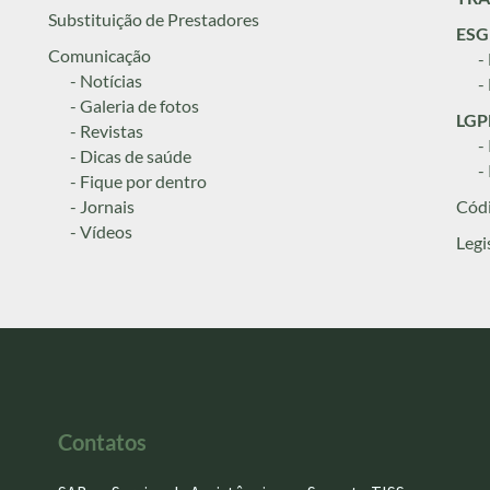
Substituição de Prestadores
ESG
Comunicação
-
- Notícias
-
- Galeria de fotos
LGPD
- Revistas
-
- Dicas de saúde
-
- Fique por dentro
- Jornais
Códi
- Vídeos
Legi
Contatos