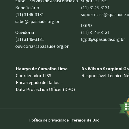
SABe – Serviço de Assistência ao
Suporte TISS
Beneficiário
(11) 3146-3131
(11) 3146-3131
suportetiss@spasaude.o
sabe@spasaude.org.br
LGPD
Ouvidoria
(11) 3146-3131
(11) 3146-3131
lgpd@spasaude.org.br
ouvidoria@spasaude.org.br
Hauryn de Carvalho Lima
Dr. Wilson Scarpioni G
Coordenador TISS
Responsável Técnico Mé
Encarregado de Dados –
Data Protection Officer (DPO)
Política de privacidade |
Termos de Uso