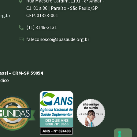
Rua Maestro Cardim, 1191 - 8º Andar -
CJ. 81 a 86 | Paraíso - São Paulo/SP
rg.br
CEP: 01323-001
(11) 3146-3131
faleconosco@spasaude.org.br
rassi – CRM-SP 59054
dico