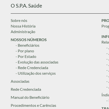
O S.P.A. Saúde
Sobre nós
PRO
Nossa História
Prog
Administração
INF
NOSSOS NÚMEROS
Rela
- Beneficiários
-
- Por plano
-
- Por Estado
-
- Evolução das associadas
-
- Rede Credenciada
-
- Utilização dos serviços
-
Associadas
-
-
Rede Credenciada
Índi
Manual do Beneficiário
-
Procedimentos e Carências
TRA